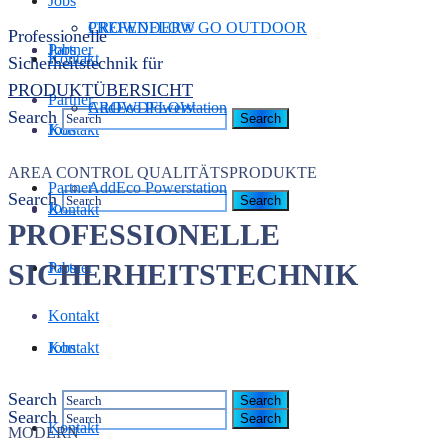
Jobs
CROWDFLOW
PREFENDER® GO OUTDOOR
Professionelle
Jobs
Partner
Kontakt
Sicherheitstechnik für
PRODUKTÜBERSICHT
Partner
AddEco Powerstation
CROWDFLOW
Search
Kontakt
Jobs
AREA CONTROL QUALITÄTSPRODUKTE
Partner
AddEco Powerstation
Search
Jobs
Kontakt
PROFESSIONELLE
SICHERHEITSTECHNIK
Jobs
Partner
Kontakt
Kontakt
Jobs
Search
Search
Kontakt
MODERN