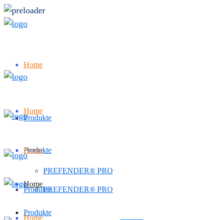
Home
Home
Produkte
Produkte
Home
PREFENDER® PRO
Home
Produkte
PREFENDER® PRO
Produkte
Home