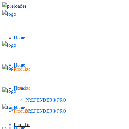
Home
Home
Produkte
Produkte
Home
PREFENDER® PRO
Home
Produkte
PREFENDER® PRO
Produkte
Home